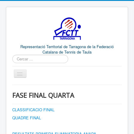
Representació Territorial de Tarragona de la Federació
Catalana de Tennis de Taula
Cercar
...
RTT
FASE FINAL QUARTA
COMUNICACIÓ
ENLLAÇOS
RESULTATS
CLASSIFICACIO FINAL
RANQUINGS
QUADRE FINAL
COMPETICIONS
RESULTATS PRIMERA ELIMINATORIA ANADA